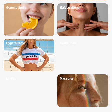
Gummy Smile
Halsstraffung
Hyperhidrose
Krähenfüße
Lip Flip
Masseter