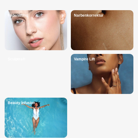
Fadenlifting
Narbenkorrektur
Sculptra®
Vampire Lift
Beauty Infusion